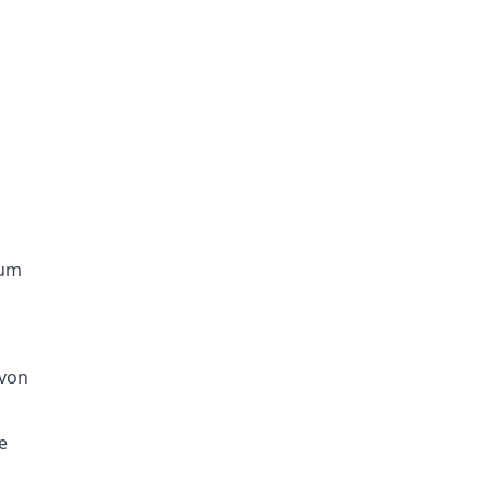
 um
 von
e