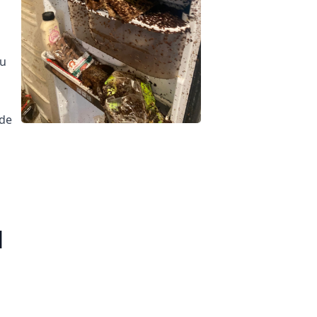
zu
nde
d