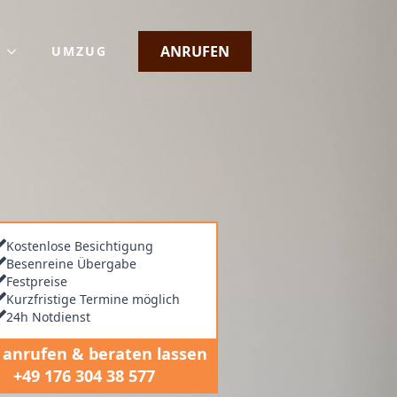
g
ANRUFEN
UMZUG
ung
g
ung
Kostenlose Besichtigung
Besenreine Übergabe
Festpreise
Kurzfristige Termine möglich
24h Notdienst
t anrufen & beraten lassen
+49 176 304 38 577