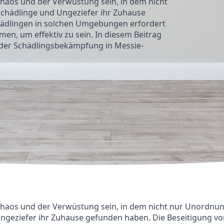
aos und der Verwüstung sein, in dem nicht
chädlinge und Ungeziefer ihr Zuhause
hädlingen in solchen Umgebungen erfordert
en, um effektiv zu sein. In diesem Beitrag
der Schädlingsbekämpfung in Messie-
haos und der Verwüstung sein, in dem nicht nur Unordnu
ngeziefer ihr Zuhause gefunden haben. Die Beseitigung vo