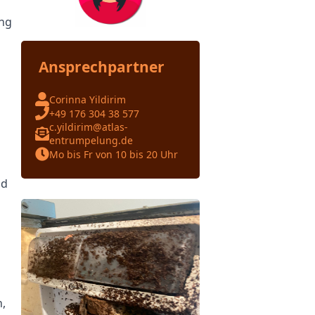
ung
Ansprechpartner
Corinna Yildirim
+49 176 304 38 577
c.yildirim@atlas-
entrumpelung.de
Mo bis Fr von 10 bis 20 Uhr
nd
h,