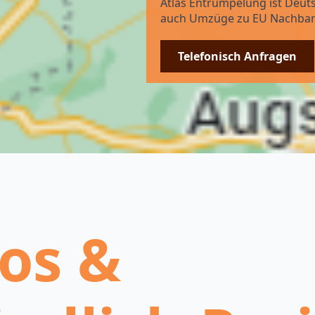
Atlas Entrümpelung ist Deuts
auch Umzüge zu EU Nachbar
Telefonisch Anfragen
os &