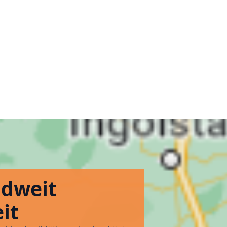
ndweit
it