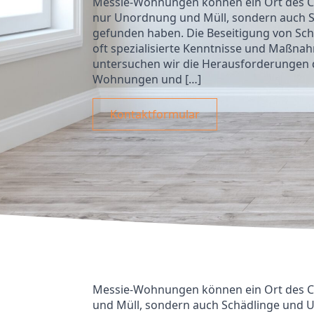
Messie-Wohnungen können ein Ort des Ch
nur Unordnung und Müll, sondern auch S
gefunden haben. Die Beseitigung von Sc
oft spezialisierte Kenntnisse und Maßnahm
untersuchen wir die Herausforderungen 
Wohnungen und […]
Kontaktformular
Messie-Wohnungen können ein Ort des C
und Müll, sondern auch Schädlinge und U